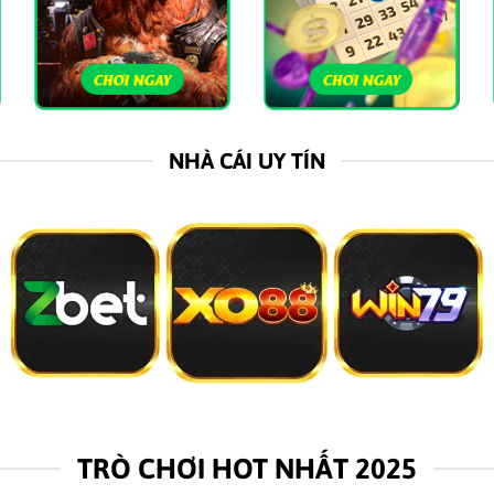
NHÀ CÁI UY TÍN
TRÒ CHƠI HOT NHẤT 2025