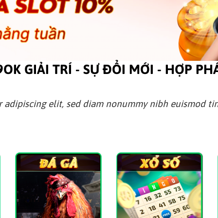
9OK GIẢI TRÍ - SỰ ĐỔI MỚI - HỢP PH
r adipiscing elit, sed diam nonummy nibh euismod ti