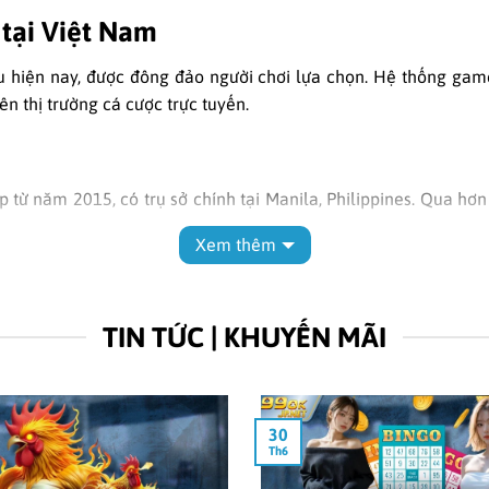
n tại Việt Nam
ầu hiện nay, được đông đảo người chơi lựa chọn. Hệ thống g
ên thị trường cá cược trực tuyến.
 từ năm 2015, có trụ sở chính tại Manila, Philippines. Qua hơn
 trường Việt Nam và các nước Đông Nam Á khác, đem lại trải n
Xem thêm
TIN TỨC | KHUYẾN MÃI
30
Th6