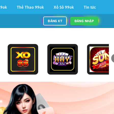
99ok
Thể Thao 99ok
Xổ Số 99ok
Tin tức
ao Thủ Của 99OK
|
Soi Bóng Lô Đề Để Mang Lại Chiến Thắng Đ
ĐĂNG KÝ
ĐĂNG NHẬP