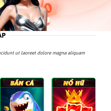
ÁP
ncidunt ut laoreet dolore magna aliquam