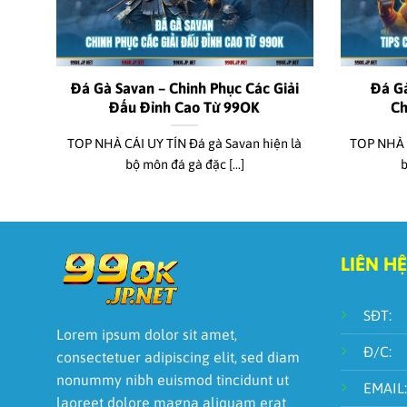
m
Đá Gà Savan – Chinh Phục Các Giải
Đá G
Đấu Đỉnh Cao Từ 99OK
Ch
ởng
TOP NHÀ CÁI UY TÍN Đá gà Savan hiện là
TOP NHÀ C
bộ môn đá gà đặc [...]
b
LIÊN HỆ
Pháp lý và giấy phép hoạt động
Để đảm bảo sự minh bạch và hợp pháp trong hoạt độ
SĐT:
nhà cái cam kết hoạt động đúng pháp luật, tuân thủ c
Lorem ipsum dolor sit amet,
Đ/C:
cực từ cộng đồng game thủ và các đối tác chiến lược.
consectetuer adipiscing elit, sed diam
nonummy nibh euismod tincidunt ut
EMAIL:
Giá trị cùng định hướng nhà cái
laoreet dolore magna aliquam erat