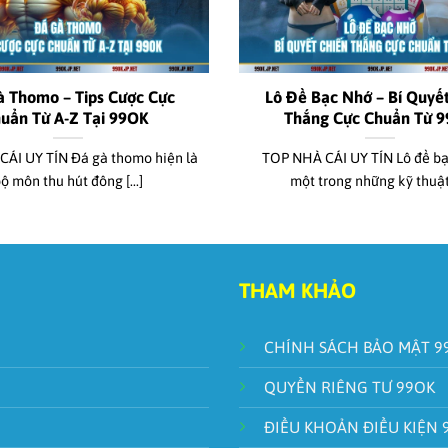
à Thomo – Tips Cược Cực
Lô Đề Bạc Nhớ – Bí Quyế
uẩn Từ A-Z Tại 99OK
Thắng Cực Chuẩn Từ 
ÁI UY TÍN Đá gà thomo hiện là
TOP NHÀ CÁI UY TÍN Lô đề bạ
ộ môn thu hút đông [...]
một trong những kỹ thuật [
Thông tin sơ lược về nhà cái 99ok
THAM KHẢO
ng,
99ok
sở hữu giấy phép chính thức từ các cơ quan uy tín nh
CHÍNH SÁCH BẢO MẬT 9
ác quy định về công bằng trong game và bảo vệ quyền lợi ngườ
QUYỀN RIÊNG TƯ 99OK
ĐIỀU KHOẢN ĐIỀU KIỆN 