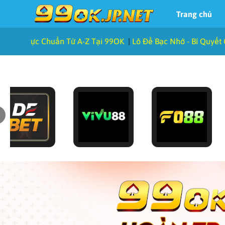
Trang chủ
 Chuẩn Từ A-Z Tại 99OK
|
Lô Đề Bạc Nhớ - Bí Quyết Chiến Thắ